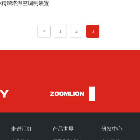
种精馏塔温空调制装置
<
1
2
3
走进汇虹
产品世界
研发中心