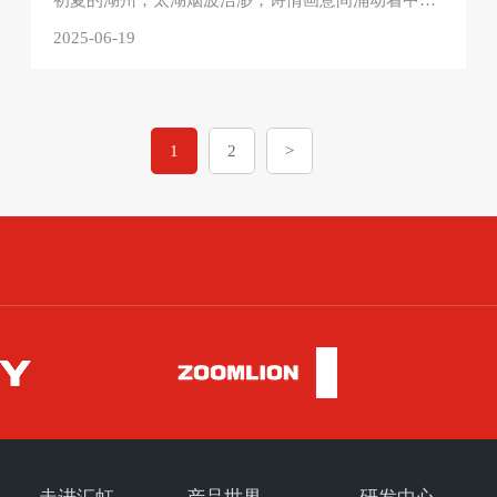
初夏的湖州，太湖烟波浩渺，诗情画意间涌动着中国化学试剂行业标准化建设的澎湃力量。2025年6月5日，由中国化学试剂工业协会主办的“2025年团标委年会暨标准审查/宣贯会”在此隆重召开。湖南汇虹试剂有限公司作为团体标准委员会委员，全程参与了此次盛会，与来自全国各...
2025-06-19
1
2
>