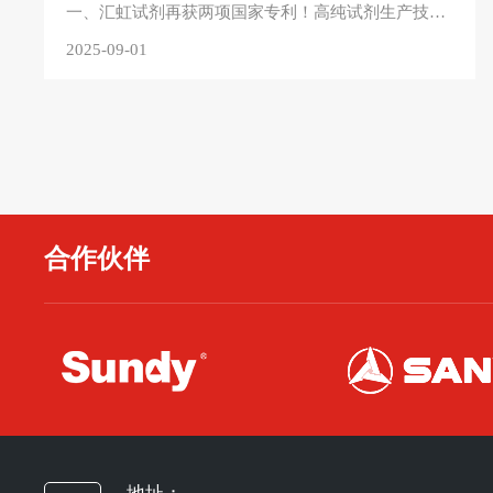
一、汇虹试剂再获两项国家专利！高纯试剂生产技术取得新突破！近日，湖南汇虹试剂有限公司技术创新捷报频传，接连斩获"高纯试剂硫酸生产用过滤装置"和"高纯试剂盐酸生产用提纯装置"两项国家实用新型专利！
2025-09-01
合作伙伴