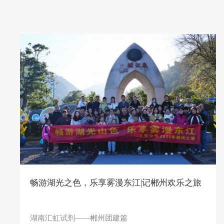
畅游湖光之色，乐享雾漫东江|记郴州欢乐之旅
湖南汇虹试剂——郴州团建篇