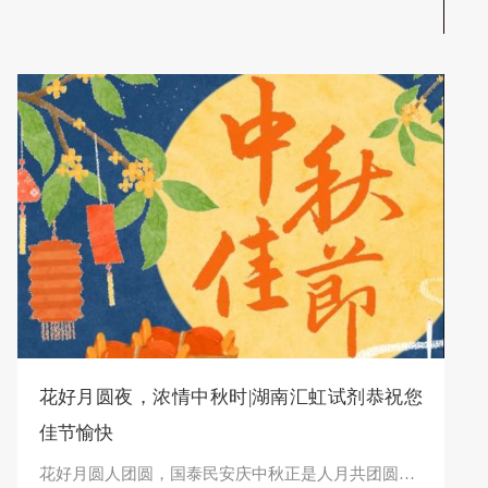
花好月圆夜，浓情中秋时|湖南汇虹试剂恭祝您
佳节愉快
花好月圆人团圆，国泰民安庆中秋正是人月共团圆花好月圆之时节湖南汇虹试剂有限公司祝您：生活如圆月，梦想皆圆满秋风送爽，丹桂飘香，又到一年月明夜。“每一根管线的精准衔接，每一道工序的细致操作，每一句上班前的安全叮咛，每一次包装前的严格复核……是你们的严谨与坚守，串...