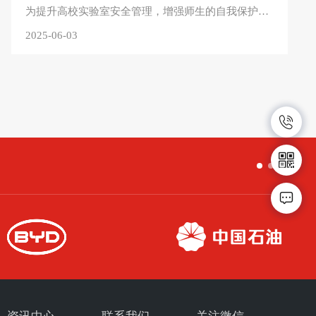
为提升高校实验室安全管理，增强师生的自我保护能力，共同为高校教学科研工作营造安全稳定的环境。5月8日-9日汇虹携手德国默克、上海仪电、上海越平、上海博讯生物及凯恒生物至湖南科技学院、永州职业技术学院医学院开展“知危避险”校园行活动。在本次校园行中，小分队现场为...
2025-06-03